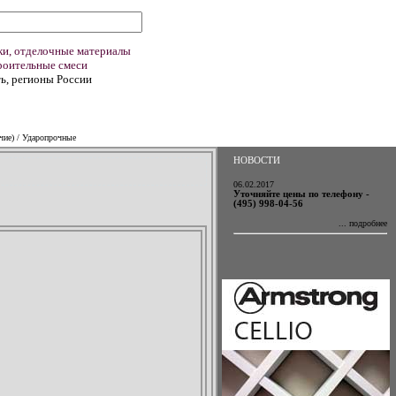
ки, отделочные материалы
роительные смеси
ь, регионы России
АЗАТЬ ПОТОЛОК
чие)
/
Ударопрочные
НОВОСТИ
06.02.2017
Уточняйте цены по телефону -
(495) 998-04-56
... подробнее