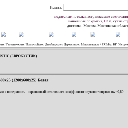
Искать:
подвесные потолки, встраиваемые светильни
напольные покрытия, ГКЛ, сухие ст
доставка: Москва, Московская област
Ю
ВИДЕО
О КОМПАНИИ
НОВОСТИ
СТАТЬИ
КОНТАКТЫ
ЗАК
кие
/
Гигиенические
/
Влагостойкие
/
Дизайнерские
/
Деревянные
/
Металлические
/
PRIMA
/
НГ (Негорю
STIC (ЕВРОКУСТИК)
0x25 (1200x600x25) Белая
на с поверхность - окрашенный стеклохолст, коэффициент звукопоглощения αw=0,89