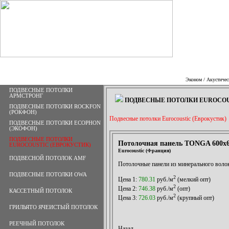
НА ГЛАВНУ
Эконом
/
Акустичес
ПОДВЕСНЫЕ ПОТОЛКИ
АРМСТРОНГ
ПОДВЕСНЫЕ ПОТОЛКИ EUROCOU
ПОДВЕСНЫЕ ПОТОЛКИ ROCKFON
(РОКФОН)
Подвесные потолки Eurocoustic (Еврокустик)
ПОДВЕСНЫЕ ПОТОЛКИ ECOPHON
(ЭКОФОН)
ПОДВЕСНЫЕ ПОТОЛКИ
Потолочная панель TONGA 600x60
EUROCOUSTIC (ЕВРОКУСТИК)
Eurocoustic (Франция)
ПОДВЕСНОЙ ПОТОЛОК AMF
Потолочные панели из минерального волок
ПОДВЕСНЫЕ ПОТОЛКИ OWA
2
Цена 1:
780.31
руб./м
(мелкий опт)
2
Цена 2:
746.38
руб./м
(опт)
КАССЕТНЫЙ ПОТОЛОК
2
Цена 3:
726.03
руб./м
(крупный опт)
ГРИЛЬЯТО ЯЧЕИСТЫЙ ПОТОЛОК
РЕЕЧНЫЙ ПОТОЛОК
Назад